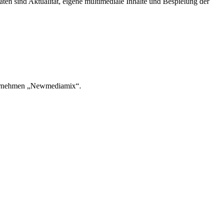
ten sind Aktualität, eigene multimediale Inhalte und Bespielung der
Unternehmen „Newmediamix“.