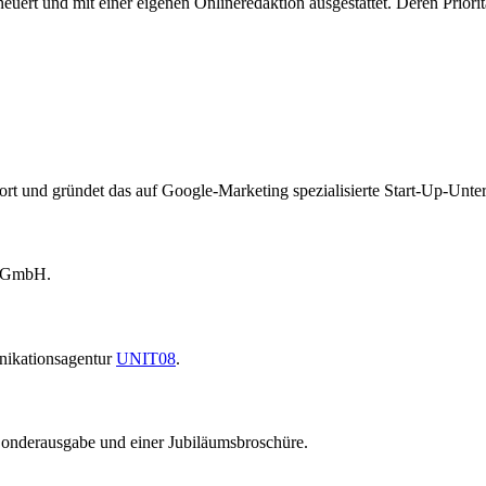
rt und mit einer eigenen Onlineredaktion ausgestattet. Deren Prioritä
 fort und gründet das auf Google-Marketing spezialisierte Start-Up-
k GmbH.
ikationsagentur
UNIT08
.
Sonderausgabe und einer Jubiläumsbroschüre.