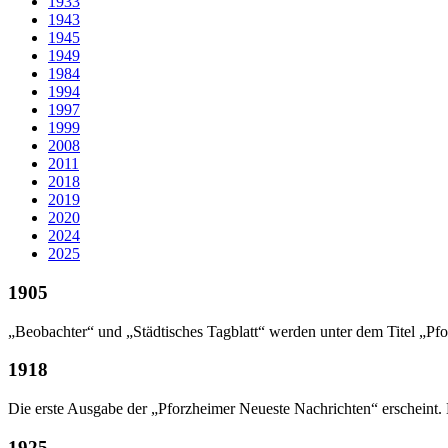
1933
1943
1945
1949
1984
1994
1997
1999
2008
2011
2018
2019
2020
2024
2025
1905
„Beobachter“ und „Städtisches Tagblatt“ werden unter dem Titel „P
1918
Die erste Ausgabe der „Pforzheimer Neueste Nachrichten“ erscheint. 
1925